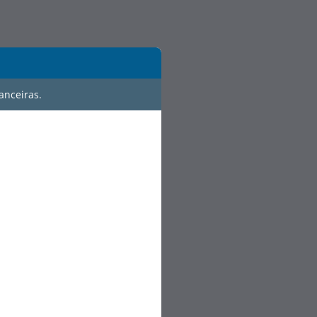
anceiras.