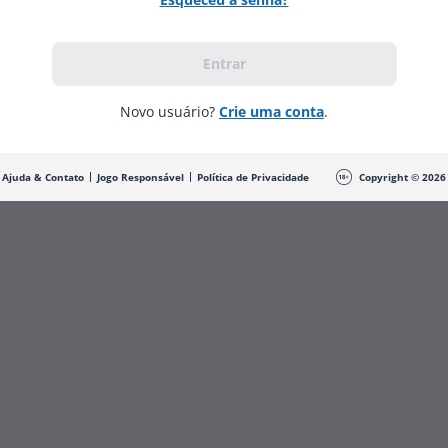
Entrar
Novo usuário?
Crie uma conta
.
Ajuda & Contato
Jogo Responsável
Política de Privacidade
Copyright © 2026