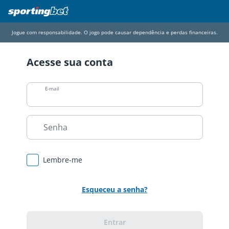
Jogue com responsabilidade. O jogo pode causar dependência e perdas financeiras.
Acesse sua conta
E-mail
Senha
Lembre-me
Esqueceu a senha?
Entrar