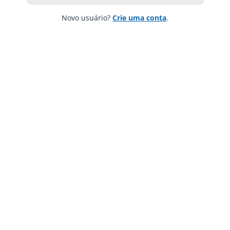
Novo usuário?
Crie uma conta
.