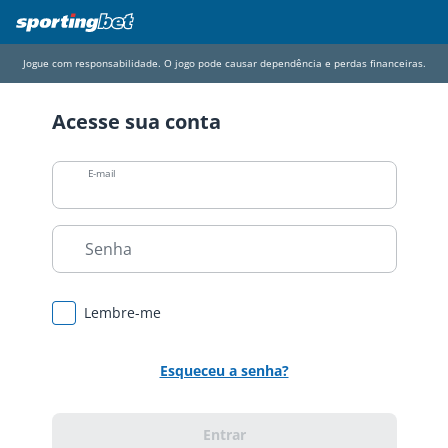
Jogue com responsabilidade. O jogo pode causar dependência e perdas financeiras.
Acesse sua conta
E-mail
Senha
Lembre-me
Esqueceu a senha?
Entrar