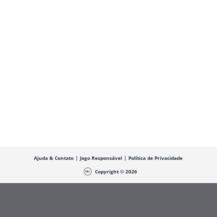
Ajuda & Contato
Jogo Responsável
Política de Privacidade
Copyright © 2026