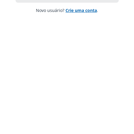
Novo usuário?
Crie uma conta
.