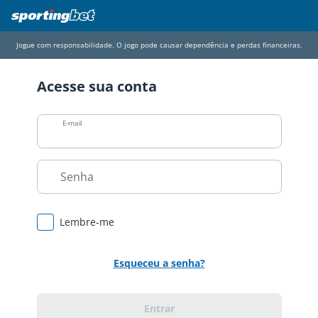
Jogue com responsabilidade. O jogo pode causar dependência e perdas financeiras.
Acesse sua conta
E-mail
Senha
Lembre-me
Esqueceu a senha?
Entrar