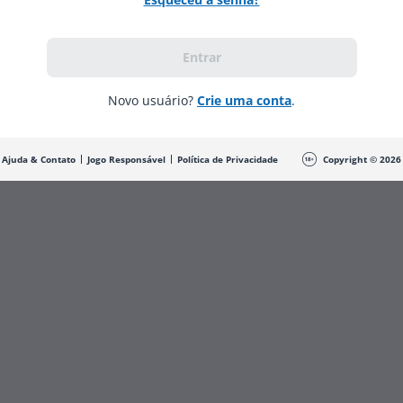
Entrar
Novo usuário?
Crie uma conta
.
Ajuda & Contato
Jogo Responsável
Política de Privacidade
Copyright © 2026