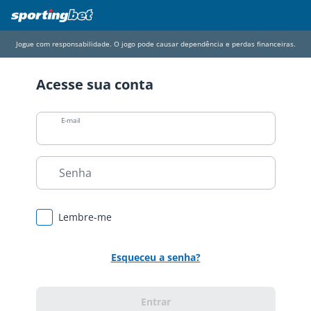
Jogue com responsabilidade. O jogo pode causar dependência e perdas financeiras.
Acesse sua conta
E-mail
Senha
Lembre-me
Esqueceu a senha?
Entrar