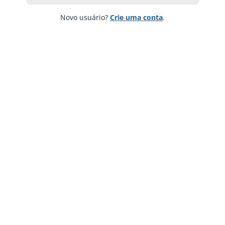
Novo usuário?
Crie uma conta
.