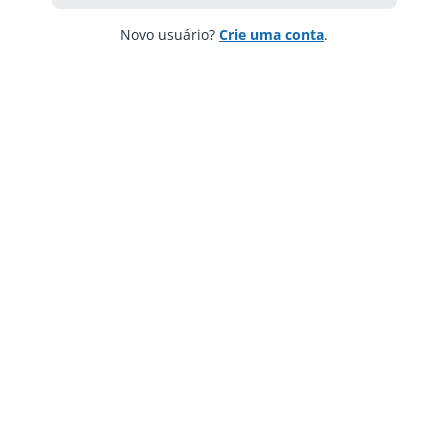
Novo usuário?
Crie uma conta
.