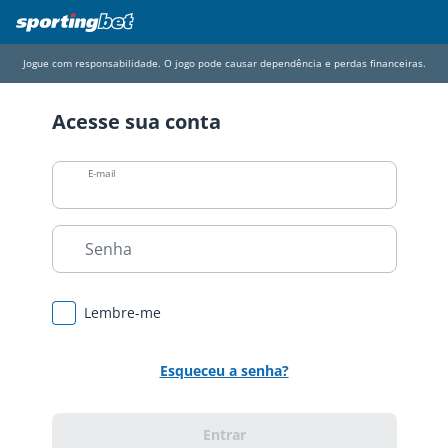
Jogue com responsabilidade. O jogo pode causar dependência e perdas financeiras.
Acesse sua conta
E-mail
Senha
Lembre-me
Esqueceu a senha?
Entrar