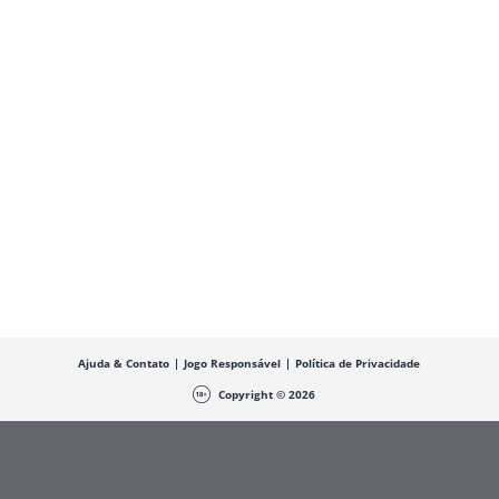
Ajuda & Contato
Jogo Responsável
Política de Privacidade
Copyright © 2026