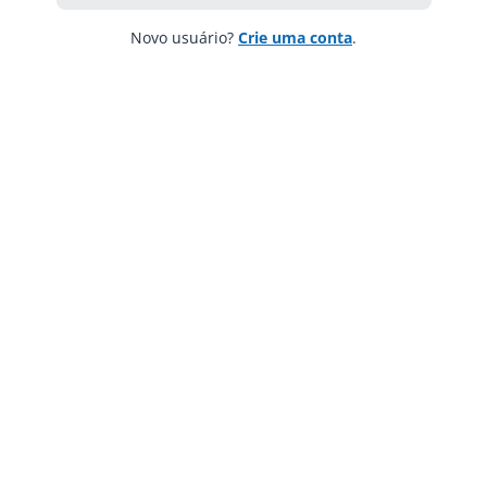
Novo usuário?
Crie uma conta
.