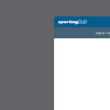
Jogue co