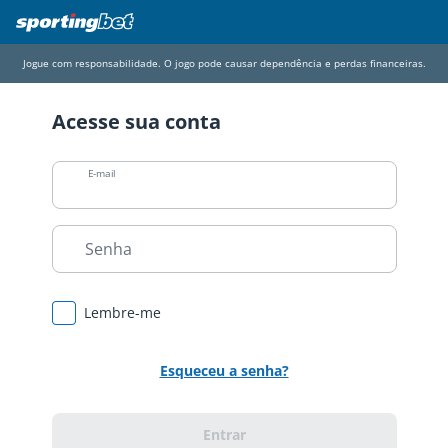
Jogue com responsabilidade. O jogo pode causar dependência e perdas financeiras.
Acesse sua conta
E-mail
Senha
Lembre-me
Esqueceu a senha?
Entrar