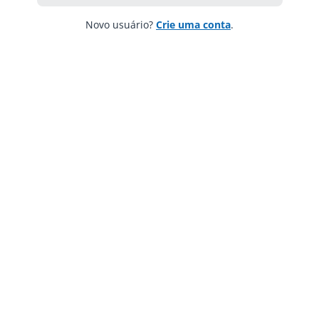
Novo usuário?
Crie uma conta
.