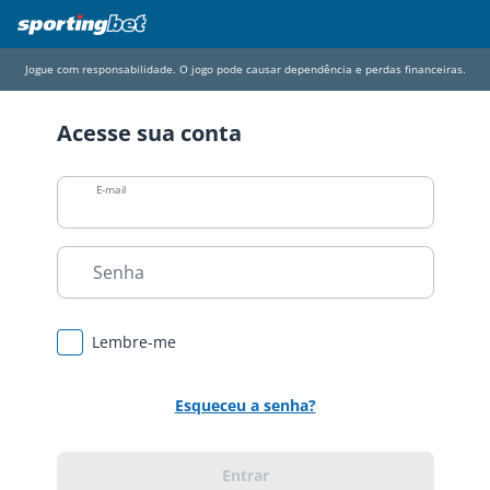
Jogue com responsabilidade. O jogo pode causar dependência e perdas financeiras.
Acesse sua conta
E-mail
Senha
Lembre-me
Esqueceu a senha?
Entrar