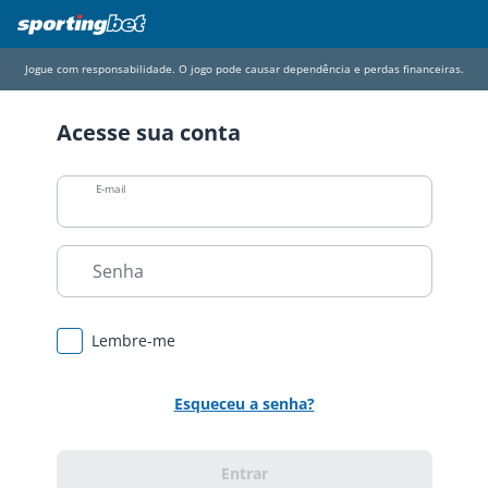
Jogue com responsabilidade. O jogo pode causar dependência e perdas financeiras.
Acesse sua conta
E-mail
Senha
Lembre-me
Esqueceu a senha?
Entrar