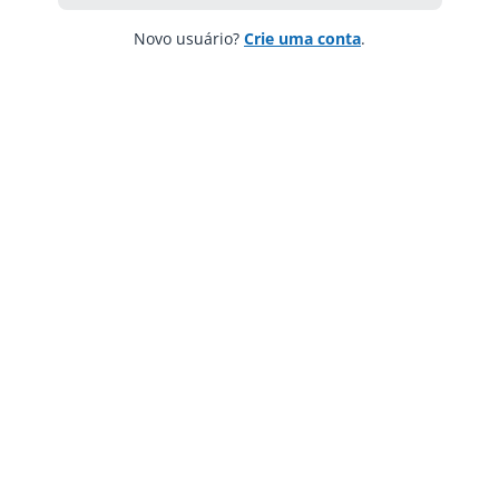
Novo usuário?
Crie uma conta
.