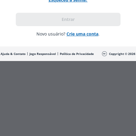
Entrar
Novo usuário?
Crie uma conta
.
Ajuda & Contato
Jogo Responsável
Política de Privacidade
Copyright © 2026