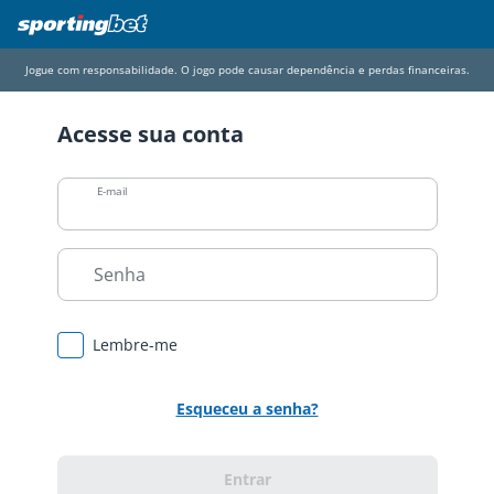
Jogue com responsabilidade. O jogo pode causar dependência e perdas financeiras.
Acesse sua conta
E-mail
Senha
Lembre-me
Esqueceu a senha?
Entrar