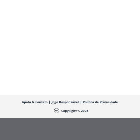
Ajuda & Contato
Jogo Responsável
Política de Privacidade
Copyright © 2026