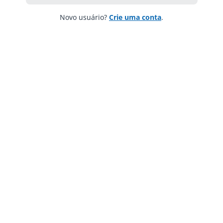
Novo usuário?
Crie uma conta
.