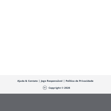
Ajuda & Contato
Jogo Responsável
Política de Privacidade
Copyright © 2026