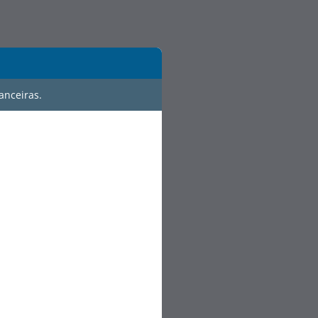
anceiras.