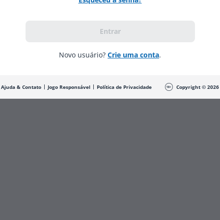
Entrar
Novo usuário?
Crie uma conta
.
Ajuda & Contato
Jogo Responsável
Política de Privacidade
Copyright © 2026