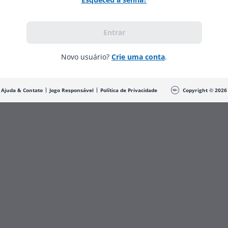
Entrar
Novo usuário?
Crie uma conta
.
Ajuda & Contato
Jogo Responsável
Política de Privacidade
Copyright © 2026