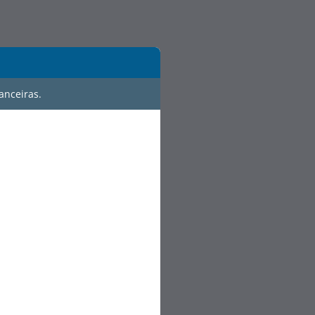
anceiras.