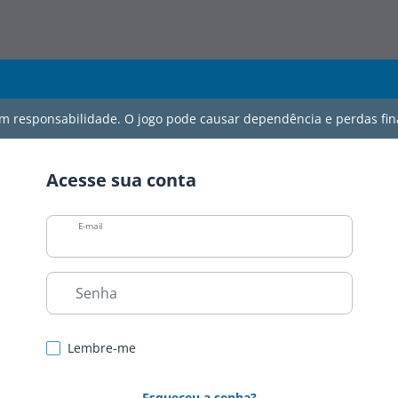
m responsabilidade. O jogo pode causar dependência e perdas fin
Acesse sua conta
E-mail
Senha
Lembre-me
Esqueceu a senha?