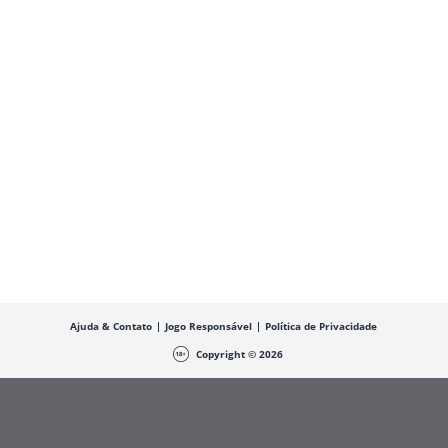
Ajuda & Contato
Jogo Responsável
Política de Privacidade
Copyright © 2026