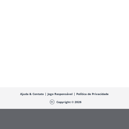
Ajuda & Contato
Jogo Responsável
Política de Privacidade
Copyright © 2026