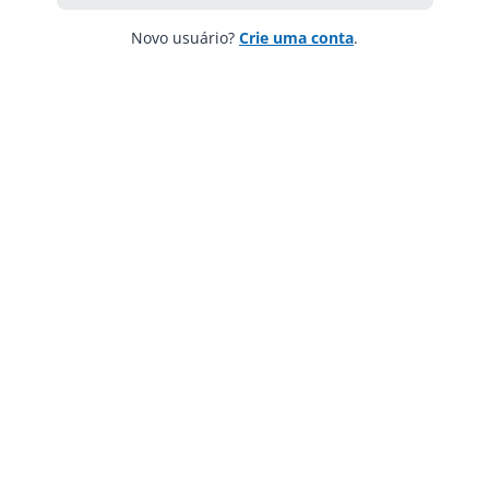
Novo usuário?
Crie uma conta
.