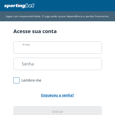
Jogue com responsabilidade. O jogo pode causar dependência e perdas financeiras.
Acesse sua conta
E-mail
Senha
Lembre-me
Esqueceu a senha?
Entrar