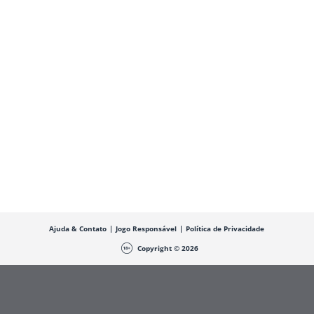
Ajuda & Contato
Jogo Responsável
Política de Privacidade
Copyright © 2026