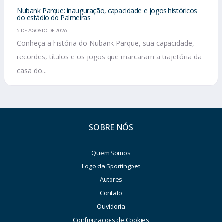
Nubank Parque: inauguração, capacidade e jogos históricos
do estádio do Palmeiras
5 DE AGOSTO DE 2026
Conheça a história do Nubank Parque, sua capacidade,
recordes, títulos e os jogos que marcaram a trajetória da
casa do...
SOBRE NÓS
Quem Somos
Logo da Sportingbet
Autores
Contato
Ouvidoria
Configurações de Cookies