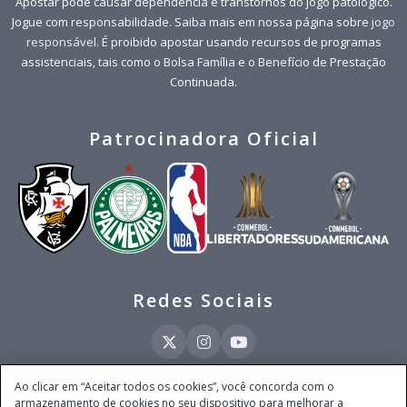
Apostar pode causar dependência e transtornos do jogo patológico.
Jogue com responsabilidade. Saiba mais em nossa página sobre
jogo
responsável
. É proibido apostar usando recursos de programas
assistenciais, tais como o Bolsa Família e o Benefício de Prestação
Continuada.
Patrocinadora Oficial
Redes Sociais
Ao clicar em “Aceitar todos os cookies”, você concorda com o
armazenamento de cookies no seu dispositivo para melhorar a
Este site é operado pela Ventmear Brasil LTDA (CNPJ 52.868.380/0001-84), com