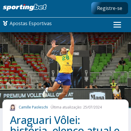
Registre-se
Apostas Esportivas
CONMEBOL LIBERTADORES
FUTEBOL NACIONAL
FUTEBOL INTERNACIONAL
COMO APOSTAR
Camille Paoleschi
Última atualização: 25/07/2024
MAIS ESPORTES
Araguari Vôlei:
história, elenco atual e