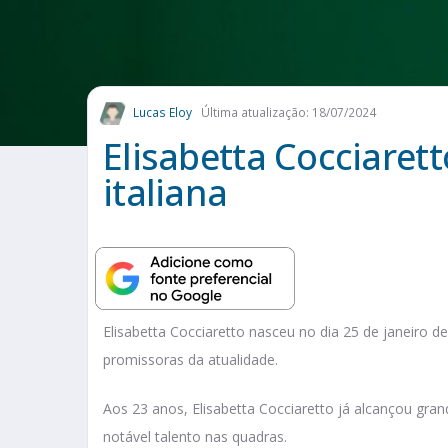
Lucas Eloy
Última atualização: 18/07/2024
Elisabetta Cocciaretto
italiana
Elisabetta Cocciaretto nasceu no dia 25 de janeiro de
promissoras da atualidade.
Aos 23 anos, Elisabetta Cocciaretto já alcançou gra
notável talento nas quadras.