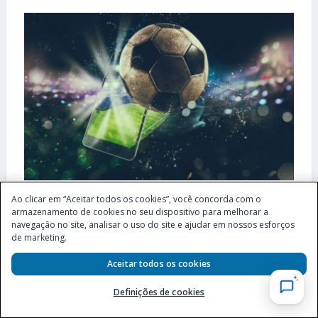
Ao clicar em “Aceitar todos os cookies”, você concorda com o
COMO APOSTAR
armazenamento de cookies no seu dispositivo para melhorar a
Como funciona o recurso Encerrar Aposta? Veja como utilizar
navegação no site, analisar o uso do site e ajudar em nossos esforços
a ferramenta
de marketing.
5 DE AGOSTO DE 2026
Aceitar todos os cookies
A funcionalidade chamada Encerrar Aposta deixa o
jogador com maior controle sobre suas apostas. Assim,
Definições de cookies
veja como utilizá-la....