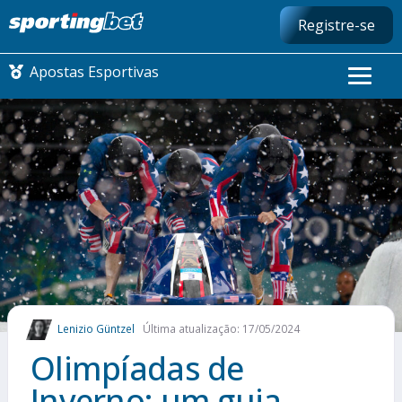
Registre-se
Apostas Esportivas
CONMEBOL LIBERTADORES
FUTEBOL NACIONAL
FUTEBOL INTERNACIONAL
COMO APOSTAR
Lenizio Güntzel
Última atualização: 17/05/2024
MAIS ESPORTES
Olimpíadas de
Inverno: um guia