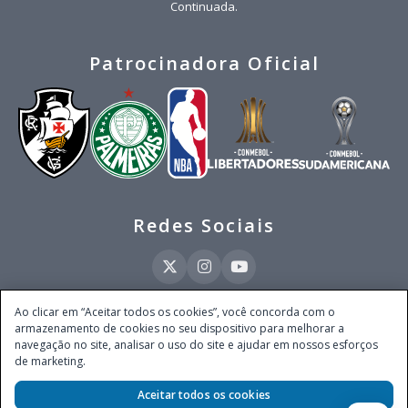
Continuada.
Patrocinadora Oficial
Redes Sociais
Ao clicar em “Aceitar todos os cookies”, você concorda com o
armazenamento de cookies no seu dispositivo para melhorar a
Este site é operado pela Ventmear Brasil LTDA (CNPJ 52.868.380/0001-84), com
navegação no site, analisar o uso do site e ajudar em nossos esforços
endereço na Avenida Brigadeiro Faria Lima, nº 4.055, 3º andar, Itaim Bibi, no
de marketing.
Município de São Paulo, Estado de São Paulo, CEP 04538-133, Brasil - empresa
autorizada a operar apostas de quota fixa em todo território nacional pela
Secretaria de Prêmios e Apostas do Ministério da Fazenda, conforme Portaria nº
Aceitar todos os cookies