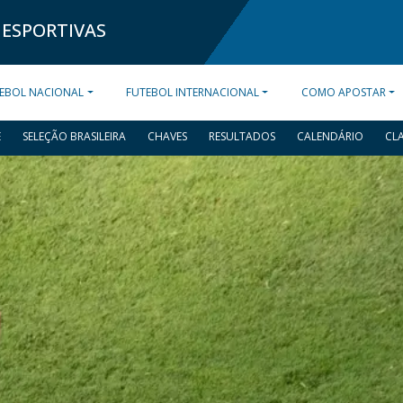
 ESPORTIVAS
EBOL NACIONAL
FUTEBOL INTERNACIONAL
COMO APOSTAR
E
SELEÇÃO BRASILEIRA
CHAVES
RESULTADOS
CALENDÁRIO
CL