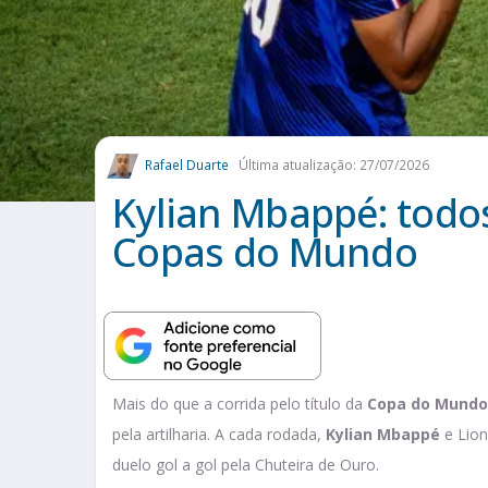
Rafael Duarte
Última atualização: 27/07/2026
Kylian Mbappé: todos
Copas do Mundo
Mais do que a corrida pelo título da
Copa do Mundo
pela artilharia. A cada rodada,
Kylian Mbappé
e Lion
duelo gol a gol pela Chuteira de Ouro.