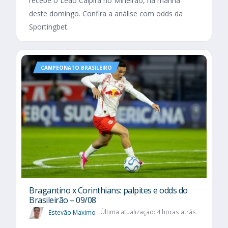
recebe o Leão Caipira no Mineirão, na manhã
deste domingo. Confira a análise com odds da
Sportingbet.
CAMPEONATO BRASILEIRO
Bragantino x Corinthians: palpites e odds do
Brasileirão – 09/08
Estevão Maximo
Última atualização: 4 horas atrás