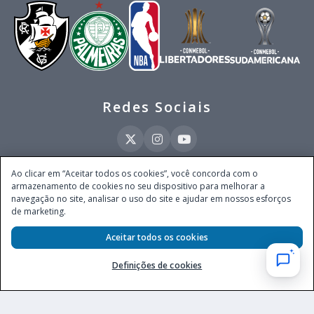
Redes Sociais
Ao clicar em “Aceitar todos os cookies”, você concorda com o
armazenamento de cookies no seu dispositivo para melhorar a
Este site é operado pela Ventmear Brasil LTDA (CNPJ 52.868.380/0001-84), com
navegação no site, analisar o uso do site e ajudar em nossos esforços
endereço na Avenida Brigadeiro Faria Lima, nº 4.055, 3º andar, Itaim Bibi, no
de marketing.
Município de São Paulo, Estado de São Paulo, CEP 04538-133, Brasil - empresa
autorizada a operar apostas de quota fixa em todo território nacional pela
Aceitar todos os cookies
Secretaria de Prêmios e Apostas do Ministério da Fazenda, conforme Portaria nº
247, de 07.02.2025, publicada no DOU em 11.2.2025.
Definições de cookies