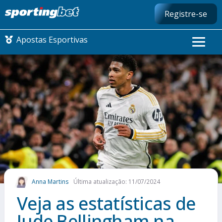
Registre-se
Apostas Esportivas
CONMEBOL LIBERTADORES
FUTEBOL NACIONAL
FUTEBOL INTERNACIONAL
COMO APOSTAR
Anna Martins
Última atualização: 11/07/2024
MAIS ESPORTES
Veja as estatísticas de
Jude Bellingham na