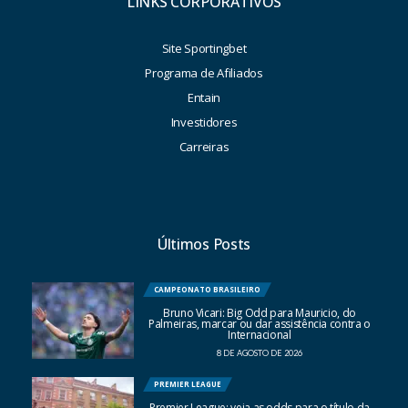
LINKS CORPORATIVOS
Site Sportingbet
Programa de Afiliados
Entain
Investidores
Carreiras
Últimos Posts
CAMPEONATO BRASILEIRO
Bruno Vicari: Big Odd para Mauricio, do
Palmeiras, marcar ou dar assistência contra o
Internacional
8 DE AGOSTO DE 2026
PREMIER LEAGUE
Premier League: veja as odds para o título da