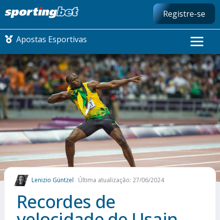
Registre-se
Apostas Esportivas
CONMEBOL LIBERTADORES
FUTEBOL NACIONAL
FUTEBOL INTERNACIONAL
COMO APOSTAR
Lenizio Güntzel
Última atualização: 27/06/2024
MAIS ESPORTES
Recordes de
velocidade de Usain