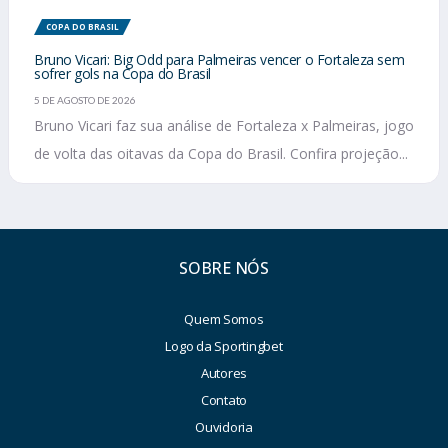
COPA DO BRASIL
Bruno Vicari: Big Odd para Palmeiras vencer o Fortaleza sem
sofrer gols na Copa do Brasil
5 DE AGOSTO DE 2026
Bruno Vicari faz sua análise de Fortaleza x Palmeiras, jogo
de volta das oitavas da Copa do Brasil. Confira projeção...
SOBRE NÓS
Quem Somos
Logo da Sportingbet
Autores
Contato
Ouvidoria