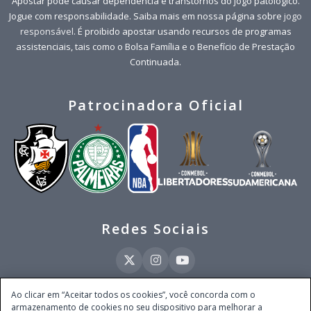
Apostar pode causar dependência e transtornos do jogo patológico.
Jogue com responsabilidade. Saiba mais em nossa página sobre
jogo
responsável
. É proibido apostar usando recursos de programas
assistenciais, tais como o Bolsa Família e o Benefício de Prestação
Continuada.
Patrocinadora Oficial
Redes Sociais
Ao clicar em “Aceitar todos os cookies”, você concorda com o
armazenamento de cookies no seu dispositivo para melhorar a
Este site é operado pela Ventmear Brasil LTDA (CNPJ 52.868.380/0001-84), com