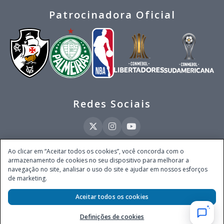
Patrocinadora Oficial
Redes Sociais
Ao clicar em “Aceitar todos os cookies”, você concorda com o
armazenamento de cookies no seu dispositivo para melhorar a
Este site é operado pela Ventmear Brasil LTDA (CNPJ 52.868.380/0001-84), com
navegação no site, analisar o uso do site e ajudar em nossos esforços
endereço na Avenida Brigadeiro Faria Lima, nº 4.055, 3º andar, Itaim Bibi, no
de marketing.
Município de São Paulo, Estado de São Paulo, CEP 04538-133, Brasil - empresa
autorizada a operar apostas de quota fixa em todo território nacional pela
Secretaria de Prêmios e Apostas do Ministério da Fazenda, conforme Portaria nº
Aceitar todos os cookies
247, de 07.02.2025, publicada no DOU em 11.2.2025.
Definições de cookies