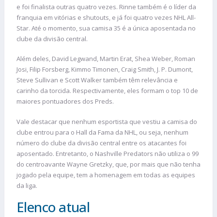
e foi finalista outras quatro vezes. Rinne também é o líder da
franquia em vitórias e shutouts, e já foi quatro vezes NHL All-
Star. Até o momento, sua camisa 35 é a única aposentada no
clube da divisão central.
Além deles, David Legwand, Martin Erat, Shea Weber, Roman
Josi, Filip Forsberg, Kimmo Timonen, Craig Smith, J. P. Dumont,
Steve Sullivan e Scott Walker também têm relevância e
carinho da torcida. Respectivamente, eles formam o top 10 de
maiores pontuadores dos Preds.
Vale destacar que nenhum esportista que vestiu a camisa do
clube entrou para o Hall da Fama da NHL, ou seja, nenhum
número do clube da divisão central entre os atacantes foi
aposentado. Entretanto, o Nashville Predators não utiliza o 99
do centroavante Wayne Gretzky, que, por mais que não tenha
jogado pela equipe, tem a homenagem em todas as equipes
da liga.
Elenco atual