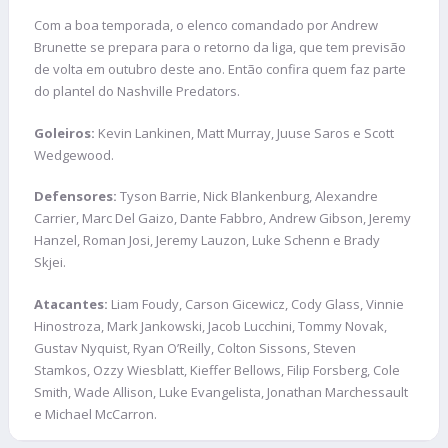
Com a boa temporada, o elenco comandado por Andrew
Brunette se prepara para o retorno da liga, que tem previsão
de volta em outubro deste ano. Então confira quem faz parte
do plantel do Nashville Predators.
Goleiros:
Kevin Lankinen, Matt Murray, Juuse Saros e Scott
Wedgewood.
Defensores:
Tyson Barrie, Nick Blankenburg, Alexandre
Carrier, Marc Del Gaizo, Dante Fabbro, Andrew Gibson, Jeremy
Hanzel, Roman Josi, Jeremy Lauzon, Luke Schenn e Brady
Skjei.
Atacantes:
Liam Foudy, Carson Gicewicz, Cody Glass, Vinnie
Hinostroza, Mark Jankowski, Jacob Lucchini, Tommy Novak,
Gustav Nyquist, Ryan O’Reilly, Colton Sissons, Steven
Stamkos, Ozzy Wiesblatt, Kieffer Bellows, Filip Forsberg, Cole
Smith, Wade Allison, Luke Evangelista, Jonathan Marchessault
e Michael McCarron.