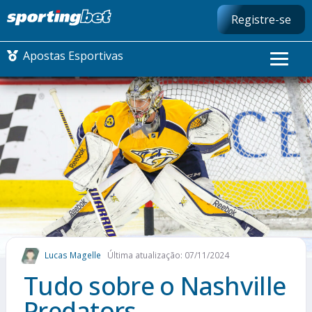
Registre-se
Apostas Esportivas
CONMEBOL LIBERTADORES
FUTEBOL NACIONAL
FUTEBOL INTERNACIONAL
COMO APOSTAR
Lucas Magelle
Última atualização: 07/11/2024
MAIS ESPORTES
Tudo sobre o Nashville
Predators