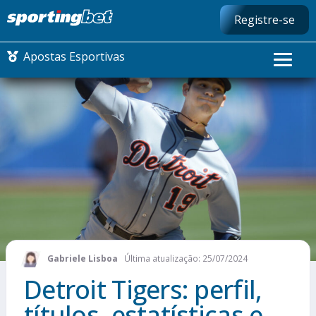
Registre-se
Apostas Esportivas
CONMEBOL LIBERTADORES
FUTEBOL NACIONAL
FUTEBOL INTERNACIONAL
COMO APOSTAR
Gabriele Lisboa
Última atualização: 25/07/2024
MAIS ESPORTES
Detroit Tigers: perfil,
títulos, estatísticas e