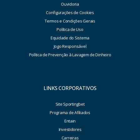
Ouvidoria
Configurações de Cookies
Termos e Condições Gerais
Política de Uso
Equidade do Sistema
Jogo Responsável
Política de Prevenção à Lavagem de Dinheiro
LINKS CORPORATIVOS
Site Sportingbet
Programa de Afiliados
Entain
Investidores
Carreiras