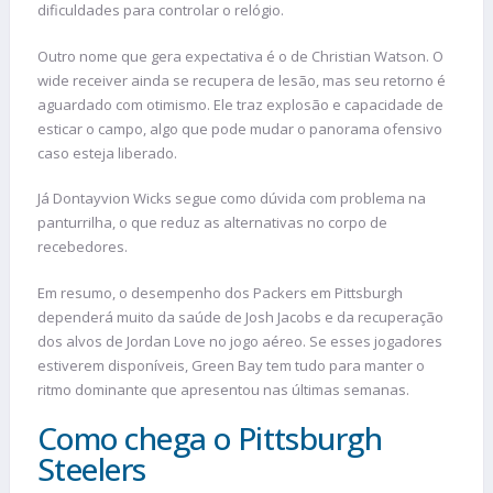
dificuldades para controlar o relógio.
Outro nome que gera expectativa é o de Christian Watson. O
wide receiver ainda se recupera de lesão, mas seu retorno é
aguardado com otimismo. Ele traz explosão e capacidade de
esticar o campo, algo que pode mudar o panorama ofensivo
caso esteja liberado.
Já Dontayvion Wicks segue como dúvida com problema na
panturrilha, o que reduz as alternativas no corpo de
recebedores.
Em resumo, o desempenho dos Packers em Pittsburgh
dependerá muito da saúde de Josh Jacobs e da recuperação
dos alvos de Jordan Love no jogo aéreo. Se esses jogadores
estiverem disponíveis, Green Bay tem tudo para manter o
ritmo dominante que apresentou nas últimas semanas.
Como chega o Pittsburgh
Steelers