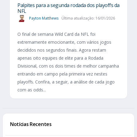
Palpites para a segunda rodada dos playoffs da
NFL
Payton Matthews
Última atualização: 16/01/2026
O final de semana Wild Card da NFL foi
extremamente emocionante, com vários jogos
decididos nos segundos finais. Agora restam
apenas oito equipes de elite para a Rodada
Divisional, com os dois times de melhor campanha
entrando em campo pela primeira vez nestes
playoffs. Confira, a seguir, a análise de cada jogo
com as odds...
Notícias Recentes