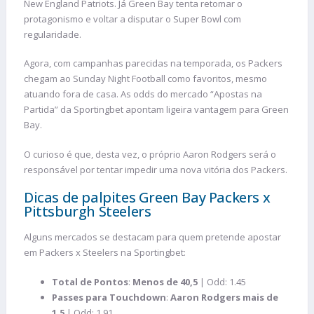
New England Patriots. Já Green Bay tenta retomar o
protagonismo e voltar a disputar o Super Bowl com
regularidade.
Agora, com campanhas parecidas na temporada, os Packers
chegam ao Sunday Night Football como favoritos, mesmo
atuando fora de casa. As odds do mercado “Apostas na
Partida” da Sportingbet apontam ligeira vantagem para Green
Bay.
O curioso é que, desta vez, o próprio Aaron Rodgers será o
responsável por tentar impedir uma nova vitória dos Packers.
Dicas de palpites Green Bay Packers x
Pittsburgh Steelers
Alguns mercados se destacam para quem pretende apostar
em Packers x Steelers na Sportingbet:
Total de Pontos
:
Menos de 40,5
| Odd: 1.45
Passes para Touchdown
:
Aaron Rodgers mais de
1,5
| Odd: 1.91