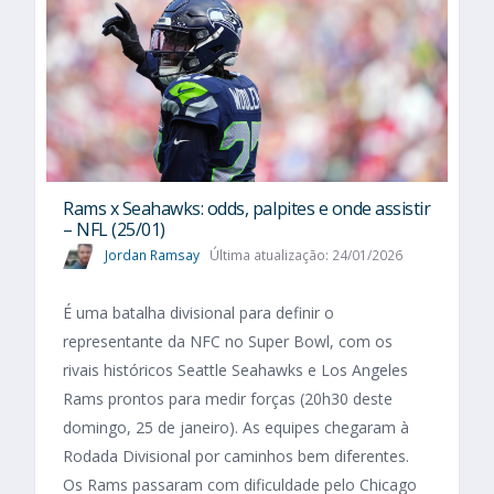
Rams x Seahawks: odds, palpites e onde assistir
– NFL (25/01)
Jordan Ramsay
Última atualização: 24/01/2026
É uma batalha divisional para definir o
representante da NFC no Super Bowl, com os
rivais históricos Seattle Seahawks e Los Angeles
Rams prontos para medir forças (20h30 deste
domingo, 25 de janeiro). As equipes chegaram à
Rodada Divisional por caminhos bem diferentes.
Os Rams passaram com dificuldade pelo Chicago