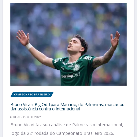
CAMPEONATO BRASILEIRO
Bruno Vicari: Big Odd para Mauricio, do Palmeiras, marcar ou
dar assistência contra o Internacional
8 DE AGOSTO DE 2026
Bruno Vicari faz sua análise de Palmeiras x Internacional,
jogo da 22ª rodada do Campeonato Brasileiro 2026.