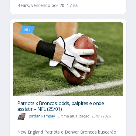
Bears, vencendo por 20–17 na...
NFL
Patriots x Broncos: odds, palpites e onde
assistir – NFL (25/01)
Jordan Ramsay
Última atualização: 23/01/2026
New England Patriots e Denver Broncos buscarão