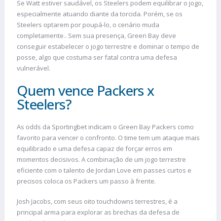
Se Watt estiver saudável, os Steelers podem equilibrar o jogo,
especialmente atuando diante da torcida. Porém, se os
Steelers optarem por poupá-lo, o cenário muda
completamente.. Sem sua presença, Green Bay deve
conseguir estabelecer o jogo terrestre e dominar o tempo de
posse, algo que costuma ser fatal contra uma defesa
vulnerável.
Quem vence Packers x
Steelers?
As odds da Sportingbet indicam o Green Bay Packers como
favorito para vencer o confronto. O time tem um ataque mais
equilibrado e uma defesa capaz de forçar erros em
momentos decisivos. A combinação de um jogo terrestre
eficiente com o talento de Jordan Love em passes curtos e
precisos coloca os Packers um passo à frente.
Josh Jacobs, com seus oito touchdowns terrestres, é a
principal arma para explorar as brechas da defesa de