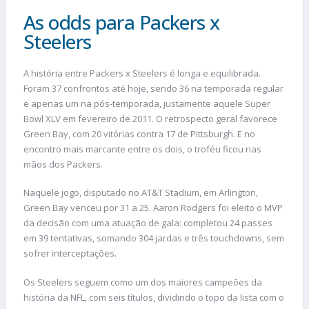
As odds para Packers x
Steelers
A história entre Packers x Steelers é longa e equilibrada.
Foram 37 confrontos até hoje, sendo 36 na temporada regular
e apenas um na pós-temporada, justamente aquele Super
Bowl XLV em fevereiro de 2011. O retrospecto geral favorece
Green Bay, com 20 vitórias contra 17 de Pittsburgh. E no
encontro mais marcante entre os dois, o troféu ficou nas
mãos dos Packers.
Naquele jogo, disputado no AT&T Stadium, em Arlington,
Green Bay venceu por 31 a 25. Aaron Rodgers foi eleito o MVP
da decisão com uma atuação de gala: completou 24 passes
em 39 tentativas, somando 304 jardas e três touchdowns, sem
sofrer interceptações.
Os Steelers seguem como um dos maiores campeões da
história da NFL, com seis títulos, dividindo o topo da lista com o