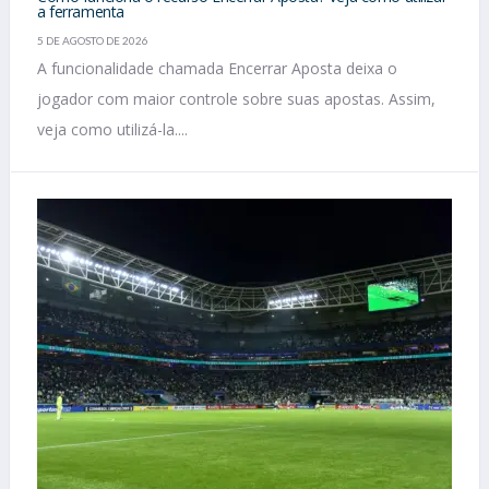
a ferramenta
5 DE AGOSTO DE 2026
A funcionalidade chamada Encerrar Aposta deixa o
jogador com maior controle sobre suas apostas. Assim,
veja como utilizá-la....