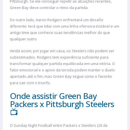
Pittsburgh. Se ele conseguir repetir as atuações recentes,
Green Bay deve controlar o ritmo da partida.
Do outro lado, Aaron Rodgers enfrentará um desafio
diferente: terá que lidar com uma linha ofensiva instável e um
antigo time que conhece suas tendências melhor do que
qualquer outro.
Ainda assim, por jogar em casa, os Steelers não podem ser
subestimados. Rodgers tem experiência suficiente para
transformar qualquer partida equilibrada em uma vitória. O
fator emocional e o apoio da torcida podem manter o duelo
apertado até o fim, mas Green Bay segue como o favorito
para sair com o triunfo.
Onde assistir Green Bay
Packers x Pittsburgh Steelers
📺
O Sunday Night Football entre Packers x Steelers (26 de