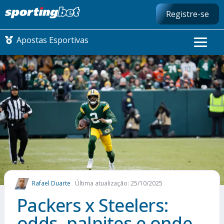
Registre-se
Apostas Esportivas
CONMEBOL LIBERTADORES
FUTEBOL NACIONAL
FUTEBOL INTERNACIONAL
COMO APOSTAR
Rafael Duarte
Última atualização: 25/10/2025
MAIS ESPORTES
Packers x Steelers:
odds, palpites e onde