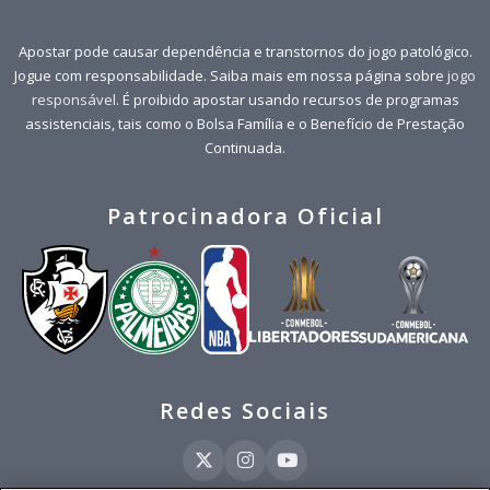
Apostar pode causar dependência e transtornos do jogo patológico.
Jogue com responsabilidade. Saiba mais em nossa página sobre
jogo
responsável
. É proibido apostar usando recursos de programas
assistenciais, tais como o Bolsa Família e o Benefício de Prestação
Continuada.
Patrocinadora Oficial
Redes Sociais