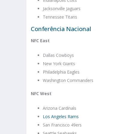
Indianapolis Colts
Jacksonville Jaguars
Tennessee Titans
Conferência Nacional
NFC East
Dallas Cowboys
New York Giants
Philadelphia Eagles
Washington Commanders
NFC West
Arizona Cardinals
Los Angeles Rams
San Francisco 49ers
Seattle Seahawks