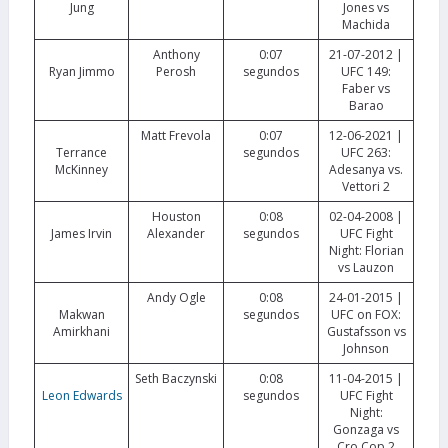
Jung
Jones vs
Machida
Anthony
0:07
21-07-2012 |
Ryan Jimmo
Perosh
segundos
UFC 149:
Faber vs
Barao
Matt Frevola
0:07
12-06-2021 |
Terrance
segundos
UFC 263:
McKinney
Adesanya vs.
Vettori 2
Houston
0:08
02-04-2008 |
James Irvin
Alexander
segundos
UFC Fight
Night: Florian
vs Lauzon
Andy Ogle
0:08
24-01-2015 |
Makwan
segundos
UFC on FOX:
Amirkhani
Gustafsson vs
Johnson
Seth Baczynski
0:08
11-04-2015 |
Leon Edwards
segundos
UFC Fight
Night:
Gonzaga vs
Cro Cop 2