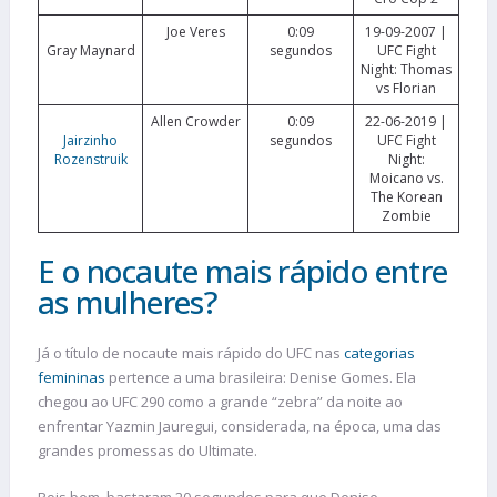
Joe Veres
0:09
19-09-2007 |
Gray Maynard
segundos
UFC Fight
Night: Thomas
vs Florian
Allen Crowder
0:09
22-06-2019 |
Jairzinho
segundos
UFC Fight
Rozenstruik
Night:
Moicano vs.
The Korean
Zombie
E o nocaute mais rápido entre
as mulheres?
Já o título de nocaute mais rápido do UFC nas
categorias
femininas
pertence a uma brasileira: Denise Gomes. Ela
chegou ao UFC 290 como a grande “zebra” da noite ao
enfrentar Yazmin Jauregui, considerada, na época, uma das
grandes promessas do Ultimate.
Pois bem, bastaram 20 segundos para que Denise