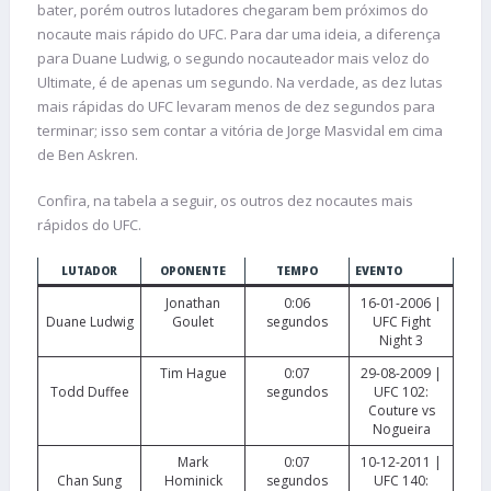
bater, porém outros lutadores chegaram bem próximos do
nocaute mais rápido do UFC. Para dar uma ideia, a diferença
para Duane Ludwig, o segundo nocauteador mais veloz do
Ultimate, é de apenas um segundo. Na verdade, as dez lutas
mais rápidas do UFC levaram menos de dez segundos para
terminar; isso sem contar a vitória de Jorge Masvidal em cima
de Ben Askren.
Confira, na tabela a seguir, os outros dez nocautes mais
rápidos do UFC.
LUTADOR
OPONENTE
TEMPO
EVENTO
Jonathan
0:06
16-01-2006 |
Duane Ludwig
Goulet
segundos
UFC Fight
Night 3
Tim Hague
0:07
29-08-2009 |
Todd Duffee
segundos
UFC 102:
Couture vs
Nogueira
Mark
0:07
10-12-2011 |
Chan Sung
Hominick
segundos
UFC 140: