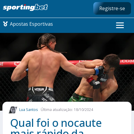
Registre-se
Apostas Esportivas
CONMEBOL LIBERTADORES
FUTEBOL NACIONAL
FUTEBOL INTERNACIONAL
COMO APOSTAR
Lua Santos
Última atualização: 18/10/2024
MAIS ESPORTES
Qual foi o nocaute
mais rápido da