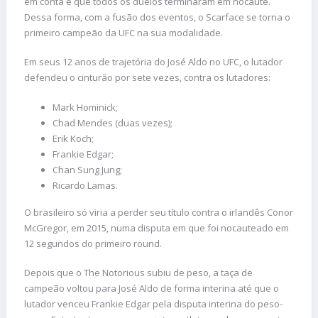
em conta é que todos os duelos terminaram em nocaute.
Dessa forma, com a fusão dos eventos, o Scarface se torna o
primeiro campeão da UFC na sua modalidade.
Em seus 12 anos de trajetória do José Aldo no UFC, o lutador
defendeu o cinturão por sete vezes, contra os lutadores:
Mark Hominick;
Chad Mendes (duas vezes);
Erik Koch;
Frankie Edgar;
Chan Sung Jung;
Ricardo Lamas.
O brasileiro só viria a perder seu título contra o irlandês Conor
McGregor, em 2015, numa disputa em que foi nocauteado em
12 segundos do primeiro round.
Depois que o The Notorious subiu de peso, a taça de
campeão voltou para José Aldo de forma interina até que o
lutador venceu Frankie Edgar pela disputa interina do peso-