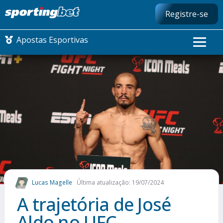
Registre-se
Apostas Esportivas
CONMEBOL LIBERTADORES
FUTEBOL NACIONAL
FUTEBOL INTERNACIONAL
COMO APOSTAR
Lucas Magelle
Última atualização: 19/07/2024
MAIS ESPORTES
A trajetória de José
Aldo no UFC