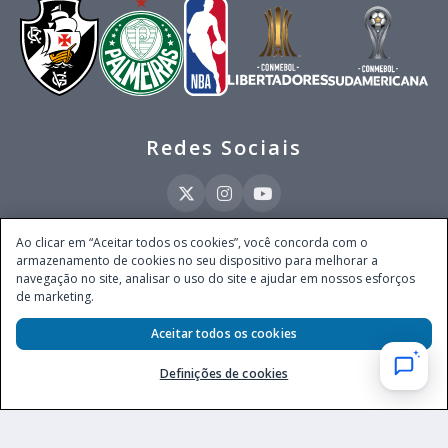
Redes Sociais
Ao clicar em “Aceitar todos os cookies”, você concorda com o
armazenamento de cookies no seu dispositivo para melhorar a
Este site é operado pela Ventmear Brasil LTDA (CNPJ 52.868.380/0001-84), com
navegação no site, analisar o uso do site e ajudar em nossos esforços
endereço na Avenida Brigadeiro Faria Lima, nº 4.055, 3º andar, Itaim Bibi, no
de marketing.
Município de São Paulo, Estado de São Paulo, CEP 04538-133, Brasil - empresa
autorizada a operar apostas de quota fixa em todo território nacional pela
Aceitar todos os cookies
Secretaria de Prêmios e Apostas do Ministério da Fazenda, conforme Portaria nº
247, de 07.02.2025, publicada no DOU em 11.2.2025.
Definições de cookies