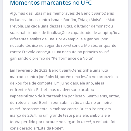
Momentos marcantes no UFC
Algumas das lutas mais memoráveis de Benoit Saint-Denis
incluem vitórias contra Ismael Bonfim, Thiago Moisés e Matt
Frevola. Em cada uma dessas lutas, o lutador demonstrou
suas habilidades de finalização e capacidade de adaptação a
diferentes estilos de luta. Por exemplo, ele ganhou por
nocaute técnico no segundo
round
contra Moisés, enquanto
contra Frevola conseguiu um nocaute no primeiro
round
,
ganhando o prêmio de “Performance da Noite”.
Em fevereiro de 2023, Benoit Saint-Denis tinha uma luta
marcada contra Joe Solecki, porém uma lesão no tornozelo o
deixou fora de combate. Em julho daquele ano, ele ia
enfrentar Vinc Pichel, mas o adversário acabou
impossibilitado de lutar também por lesão. Saint-Denis, então,
derrotou Ismael Bonfim por submissão ainda no primeiro
round
. Recentemente, o embate contra Dustin Poirier, em
março de 2024, foi um grande teste para ele. Embora ele
tenha perdido por nocaute no segundo
round
, o embate foi
considerado a “Luta da Noite”.