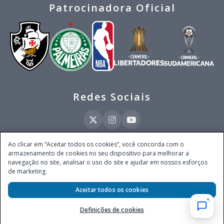
Patrocinadora Oficial
Redes Sociais
Ao clicar em “Aceitar todos os cookies”, você concorda com o
armazenamento de cookies no seu dispositivo para melhorar a
Este site é operado pela Ventmear Brasil LTDA (CNPJ 52.868.380/0001-84), com
navegação no site, analisar o uso do site e ajudar em nossos esforços
endereço na Avenida Brigadeiro Faria Lima, nº 4.055, 3º andar, Itaim Bibi, no
de marketing.
Município de São Paulo, Estado de São Paulo, CEP 04538-133, Brasil - empresa
autorizada a operar apostas de quota fixa em todo território nacional pela
Aceitar todos os cookies
Secretaria de Prêmios e Apostas do Ministério da Fazenda, conforme Portaria nº
247, de 07.02.2025, publicada no DOU em 11.2.2025.
Definições de cookies