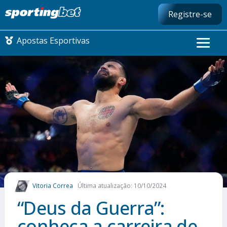
Registre-se
Apostas Esportivas
CONMEBOL LIBERTADORES
FUTEBOL NACIONAL
FUTEBOL INTERNACIONAL
COMO APOSTAR
Vitoria Correa
Última atualização: 10/10/2024
MAIS ESPORTES
“Deus da Guerra”:
conheça a carreira de