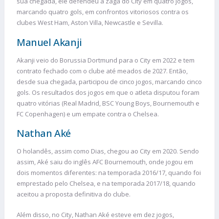
sua chegada, ele defendeu a zaga do City em quatro jogos,
marcando quatro gols, em confrontos vitoriosos contra os
clubes West Ham, Aston Villa, Newcastle e Sevilla.
Manuel Akanji
Akanji veio do Borussia Dortmund para o City em 2022 e tem
contrato fechado com o clube até meados de 2027. Então,
desde sua chegada, participou de cinco jogos, marcando cinco
gols. Os resultados dos jogos em que o atleta disputou foram
quatro vitórias (Real Madrid, BSC Young Boys, Bournemouth e
FC Copenhagen) e um empate contra o Chelsea.
Nathan Aké
O holandês, assim como Dias, chegou ao City em 2020. Sendo
assim, Aké saiu do inglês AFC Bournemouth, onde jogou em
dois momentos diferentes: na temporada 2016/17, quando foi
emprestado pelo Chelsea, e na temporada 2017/18, quando
aceitou a proposta definitiva do clube.
Além disso, no City, Nathan Aké esteve em dez jogos,