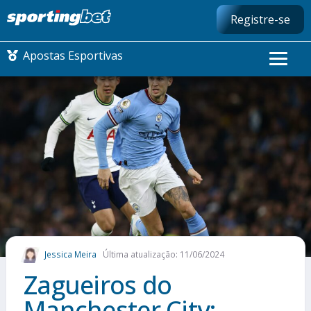
Registre-se
Apostas Esportivas
CONMEBOL LIBERTADORES
FUTEBOL NACIONAL
FUTEBOL INTERNACIONAL
COMO APOSTAR
Jessica Meira
Última atualização: 11/06/2024
MAIS ESPORTES
Zagueiros do
Manchester City: