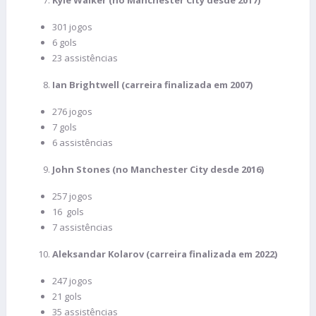
Kyle Walker (no Manchester City desde 2017)
301 jogos
6 gols
23 assistências
Ian Brightwell (carreira finalizada em 2007)
276 jogos
7 gols
6 assistências
John Stones (no Manchester City desde 2016)
257 jogos
16 gols
7 assistências
Aleksandar Kolarov (carreira finalizada em 2022)
247 jogos
21 gols
35 assistências