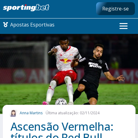
Registre-se
Apostas Esportivas
CONMEBOL LIBERTADORES
FUTEBOL NACIONAL
FUTEBOL INTERNACIONAL
COMO APOSTAR
Anna Martins
Última atualização: 02/11/2024
MAIS ESPORTES
Ascensão Vermelha:
títulos do Red Bull