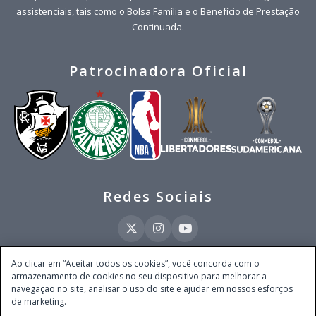
assistenciais, tais como o Bolsa Família e o Benefício de Prestação
Continuada.
Patrocinadora Oficial
Redes Sociais
Ao clicar em “Aceitar todos os cookies”, você concorda com o
armazenamento de cookies no seu dispositivo para melhorar a
Este site é operado pela Ventmear Brasil LTDA (CNPJ 52.868.380/0001-84), com
navegação no site, analisar o uso do site e ajudar em nossos esforços
endereço na Avenida Brigadeiro Faria Lima, nº 4.055, 3º andar, Itaim Bibi, no
de marketing.
Município de São Paulo, Estado de São Paulo, CEP 04538-133, Brasil - empresa
autorizada a operar apostas de quota fixa em todo território nacional pela