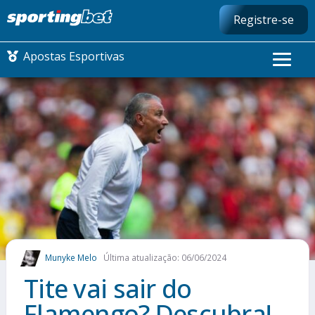
Registre-se
Apostas Esportivas
CONMEBOL LIBERTADORES
FUTEBOL NACIONAL
FUTEBOL INTERNACIONAL
COMO APOSTAR
Munyke Melo
Última atualização: 06/06/2024
MAIS ESPORTES
Tite vai sair do
Flamengo? Descubra!