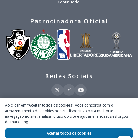
Continuada.
Patrocinadora Oficial
Redes Sociais
Ao clicar em “Aceitar todos os cookies”, você concorda com o
armazenamento de cookies no seu dispositivo para melhorar a
Este site é operado pela Ventmear Brasil LTDA (CNPJ 52.868.380/0001-84), com
navegação no site, analisar o uso do site e ajudar em nossos esforços
endereço na Avenida Brigadeiro Faria Lima, nº 4.055, 3º andar, Itaim Bibi, no
de marketing.
Município de São Paulo, Estado de São Paulo, CEP 04538-133, Brasil - empresa
autorizada a operar apostas de quota fixa em todo território nacional pela
Aceitar todos os cookies
Secretaria de Prêmios e Apostas do Ministério da Fazenda, conforme Portaria nº