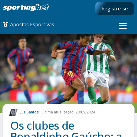
Registre-se
Apostas Esportivas
CONMEBOL LIBERTADORES
FUTEBOL NACIONAL
FUTEBOL INTERNACIONAL
COMO APOSTAR
Lua Santos
Última atualização: 20/09/2024
MAIS ESPORTES
Os clubes de
Ronaldinho Gaúcho: a