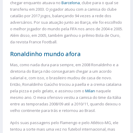
chegar enquanto atuava no
Barcelona
, clube para o qual se
transferiu em 2003. O jogador atuou com a camisa do clube
catalão por 2017 jogos, balançando 94 vezes a rede dos
adversários. Por sua atuação junto ao Barça, ele foi escolhido
o melhor jogador do mundo pela FIFA nos anos de 2004 e 2005.
Além disso, em 2005, também ganhou o prêmio Bola de Ouro,
da revista France Football.
Ronaldinho mundo afora
Mas, como nada dura para sempre, em 2008 Ronaldinho e a
diretoria do Barça não conseguiram chegar a um acordo
salarial e, com isso, o brasileiro mudou de casa de novo.
Então, Ronaldinho Gaúcho trocou a paella e a crema catalana
pela pizza e pelo gelato, e assinou com o
Milan
naquele
mesmo ano. O meia ofensivo vestiu a camisa do time da Itália
entre as temporadas 2008/09 até a 2010/11, quando deixou o
velho continente para trás e retornou ao Brasil.
Após suas passagens pelo Flamengo e pelo Atlético-MG, ele
tentou a sorte mais uma vez no futebol internacional, mas