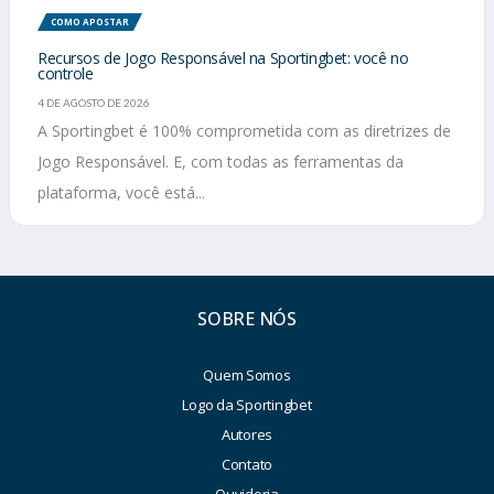
COMO APOSTAR
Recursos de Jogo Responsável na Sportingbet: você no
controle
4 DE AGOSTO DE 2026
A Sportingbet é 100% comprometida com as diretrizes de
Jogo Responsável. E, com todas as ferramentas da
plataforma, você está...
SOBRE NÓS
Quem Somos
Logo da Sportingbet
Autores
Contato
Ouvidoria