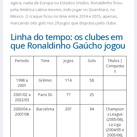
agora, nada de Europa ou Estados Unidos. Ronaldinho ficou
pela América Latina mesmo, indo jogar no Querétaro, no
México. O craque ficou no time entre 2014 e 2015, apenas,
marcando oito gols nos 29 jogos que disputou pelo clube.
Linha do tempo: os clubes em
que Ronaldinho Gaúcho jogou
Período
Time
Jogos
Gols
Títulos |
Conquista
s
1998 a
Grêmio
114
58
2001
2001/02 a
Paris SG
77
25
2022/03
2003/04 a
Barcelona
207
94
Champion
2007/08
s League
(2005/06),
La Liga
(2004/05 e
2005/06),