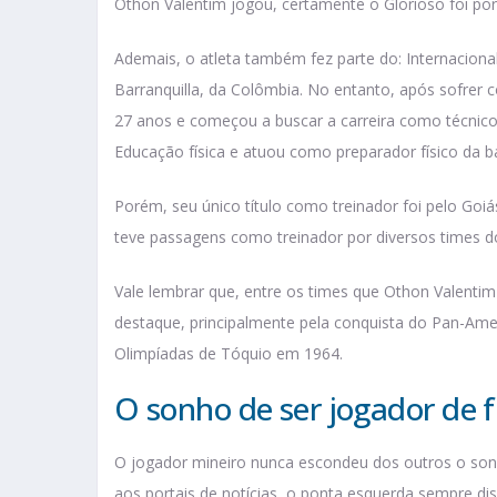
Othon Valentim jogou, certamente o Glorioso foi po
Ademais, o atleta também fez parte do: Internacional
Barranquilla, da Colômbia. No entanto, após sofrer 
27 anos e começou a buscar a carreira como técnico 
Educação física e atuou como preparador físico da ba
Porém, seu único título como treinador foi pelo Go
teve passagens como treinador por diversos times 
Vale lembrar que, entre os times que Othon Valentim
destaque, principalmente pela conquista do Pan-Amer
Olimpíadas de Tóquio em 1964.
O sonho de ser jogador de 
O jogador mineiro nunca escondeu dos outros o sonh
aos portais de notícias, o ponta esquerda sempre d