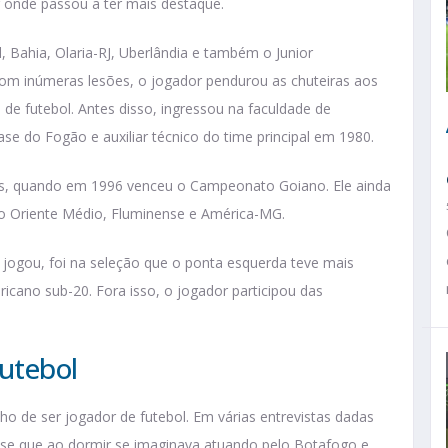
r onde passou a ter mais destaque.
, Bahia, Olaria-RJ, Uberlândia e também o Junior
com inúmeras lesões, o jogador pendurou as chuteiras aos
de futebol. Antes disso, ingressou na faculdade de
se do Fogão e auxiliar técnico do time principal em 1980.
iás, quando em 1996 venceu o Campeonato Goiano. Ele ainda
do Oriente Médio, Fluminense e América-MG.
 jogou, foi na seleção que o ponta esquerda teve mais
icano sub-20. Fora isso, o jogador participou das
futebol
o de ser jogador de futebol. Em várias entrevistas dadas
isse que ao dormir se imaginava atuando pelo Botafogo e