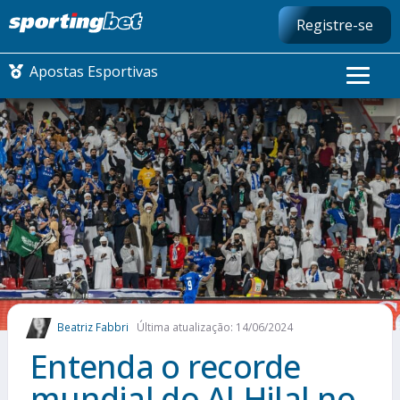
Registre-se
Apostas Esportivas
CONMEBOL LIBERTADORES
FUTEBOL NACIONAL
FUTEBOL INTERNACIONAL
COMO APOSTAR
Beatriz Fabbri
Última atualização: 14/06/2024
MAIS ESPORTES
Entenda o recorde
mundial do Al-Hilal no