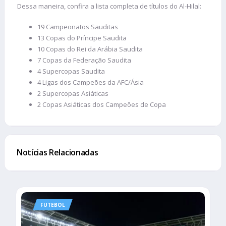
Dessa maneira, confira a lista completa de títulos do Al-Hilal:
19 Campeonatos Sauditas
13 Copas do Príncipe Saudita
10 Copas do Rei da Arábia Saudita
7 Copas da Federação Saudita
4 Supercopas Saudita
4 Ligas dos Campeões da AFC/Ásia
2 Supercopas Asiáticas
2 Copas Asiáticas dos Campeões de Copa
Notícias Relacionadas
FUTEBOL