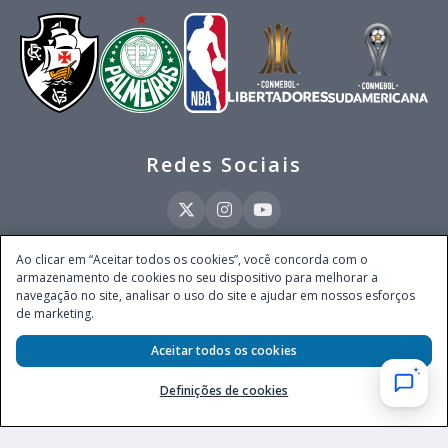
Redes Sociais
Ao clicar em “Aceitar todos os cookies”, você concorda com o
armazenamento de cookies no seu dispositivo para melhorar a
Este site é operado pela Ventmear Brasil LTDA (CNPJ 52.868.380/0001-84), com
navegação no site, analisar o uso do site e ajudar em nossos esforços
endereço na Avenida Brigadeiro Faria Lima, nº 4.055, 3º andar, Itaim Bibi, no
de marketing.
Município de São Paulo, Estado de São Paulo, CEP 04538-133, Brasil - empresa
autorizada a operar apostas de quota fixa em todo território nacional pela
Secretaria de Prêmios e Apostas do Ministério da Fazenda, conforme Portaria nº
Aceitar todos os cookies
247, de 07.02.2025, publicada no DOU em 11.2.2025.
Definições de cookies