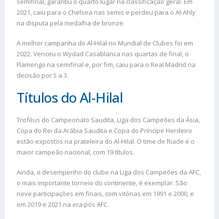
semifinal, garantiu o quarto lugar na classificação geral. Em
2021, caiu para o Chelsea nas semis e perdeu para o Al-Ahly
na disputa pela medalha de bronze.
A melhor campanha do Al-Hilal no Mundial de Clubes foi em
2022. Venceu o Wydad Casablanca nas quartas de final, o
Flamengo na semifinal e, por fim, caiu para o Real Madrid na
decisão por 5 a 3.
Títulos do Al-Hilal
Troféus do Campeonato Saudita, Liga dos Campeões da Ásia,
Copa do Rei da Arábia Saudita e Copa do Príncipe Herdeiro
estão expostos na prateleira do Al-Hilal. O time de Riade é o
maior campeão nacional, com 19 títulos.
Ainda, o desempenho do clube na Liga dos Campeões da AFC,
o mais importante torneio do continente, é exemplar. São
nove participações em finais, com vitórias em 1991 e 2000, e
em 2019 e 2021 na era pós AFC.