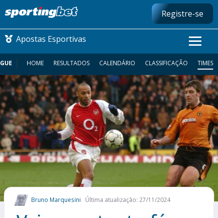
Registre-se
Apostas Esportivas
AGUE
HOME
RESULTADOS
CALENDÁRIO
CLASSIFICAÇÃO
TIMES
CONMEBOL LIBERTADORES
FUTEBOL NACIONAL
FUTEBOL INTERNACIONAL
COMO APOSTAR
MAIS ESPORTES
Bruno Marquesini
Última atualização: 27/11/2024