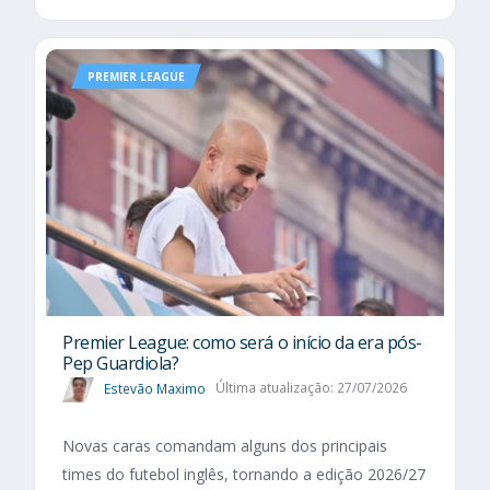
PREMIER LEAGUE
Premier League: como será o início da era pós-
Pep Guardiola?
Estevão Maximo
Última atualização: 27/07/2026
Novas caras comandam alguns dos principais
times do futebol inglês, tornando a edição 2026/27