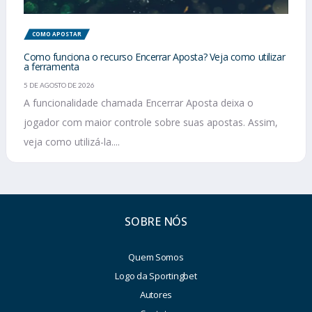
COMO APOSTAR
Como funciona o recurso Encerrar Aposta? Veja como utilizar
a ferramenta
5 DE AGOSTO DE 2026
A funcionalidade chamada Encerrar Aposta deixa o
jogador com maior controle sobre suas apostas. Assim,
veja como utilizá-la....
SOBRE NÓS
Quem Somos
Logo da Sportingbet
Autores