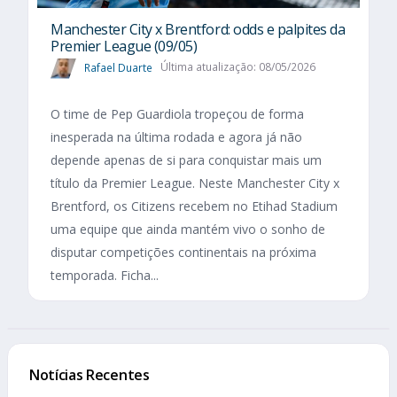
Manchester City x Brentford: odds e palpites da
Premier League (09/05)
Rafael Duarte
Última atualização: 08/05/2026
O time de Pep Guardiola tropeçou de forma
inesperada na última rodada e agora já não
depende apenas de si para conquistar mais um
título da Premier League. Neste Manchester City x
Brentford, os Citizens recebem no Etihad Stadium
uma equipe que ainda mantém vivo o sonho de
disputar competições continentais na próxima
temporada. Ficha...
Notícias Recentes