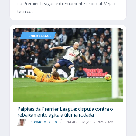
da Premier League extremamente especial. Veja os
técnicos.
PREMIER LEAGUE
Palpites da Premier League: disputa contra o
rebaixamento agita a última rodada
Estevão Maximo
Última atualização: 23/05/2026