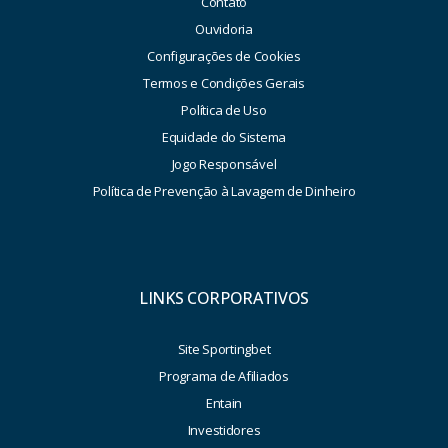
Contato
Ouvidoria
Configurações de Cookies
Termos e Condições Gerais
Política de Uso
Equidade do Sistema
Jogo Responsável
Política de Prevenção à Lavagem de Dinheiro
LINKS CORPORATIVOS
Site Sportingbet
Programa de Afiliados
Entain
Investidores