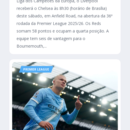
Liga dos Campeões da Europa, o Liverpool
receberá o Chelsea às 8h30 (horário de Brasília)
deste sábado, em Anfield Road, na abertura da 36ª
rodada da Premier League 2025/26. Os Reds
somam 58 pontos e ocupam a quarta posição. A
equipe tem seis de vantagem para o
Bournemouth,...
PREMIER LEAGUE