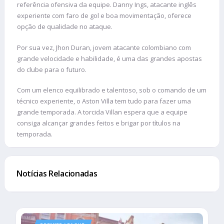
referência ofensiva da equipe. Danny Ings, atacante inglês
experiente com faro de gol e boa movimentação, oferece
opção de qualidade no ataque.
Por sua vez, Jhon Duran, jovem atacante colombiano com
grande velocidade e habilidade, é uma das grandes apostas
do clube para o futuro.
Com um elenco equilibrado e talentoso, sob o comando de um
técnico experiente, o Aston Villa tem tudo para fazer uma
grande temporada. A torcida Villan espera que a equipe
consiga alcançar grandes feitos e brigar por títulos na
temporada.
Notícias Relacionadas