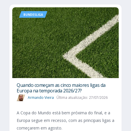
BUNDESLIGA
Quando começam as cinco maiores ligas da
Europa na temporada 2026/27?
Armando Vieira
Última atualização: 27/07/2026
A Copa do Mundo está bem próxima do final, e a
Europa segue em recesso, com as principais ligas a
começarem em agosto.