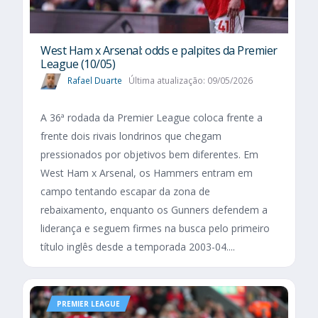
West Ham x Arsenal: odds e palpites da Premier
League (10/05)
Rafael Duarte
Última atualização: 09/05/2026
A 36ª rodada da Premier League coloca frente a
frente dois rivais londrinos que chegam
pressionados por objetivos bem diferentes. Em
West Ham x Arsenal, os Hammers entram em
campo tentando escapar da zona de
rebaixamento, enquanto os Gunners defendem a
liderança e seguem firmes na busca pelo primeiro
título inglês desde a temporada 2003-04....
PREMIER LEAGUE