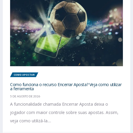
COMO APOSTAR
Como funciona o recurso Encerrar Aposta? Veja como utilizar
a ferramenta
5 DE AGOSTO DE 2026
A funcionalidade chamada Encerrar Aposta deixa o
jogador com maior controle sobre suas apostas. Assim,
veja como utilizá-la....