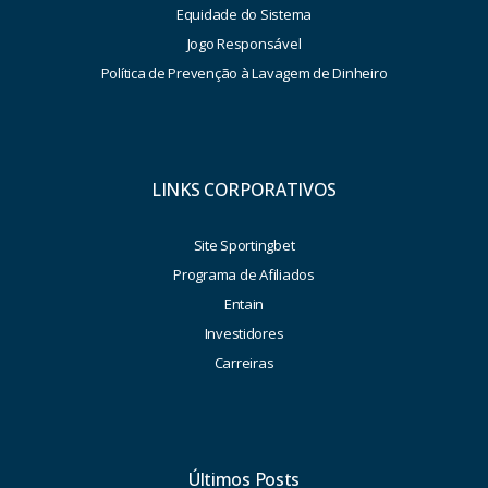
Equidade do Sistema
Jogo Responsável
Política de Prevenção à Lavagem de Dinheiro
LINKS CORPORATIVOS
Site Sportingbet
Programa de Afiliados
Entain
Investidores
Carreiras
Últimos Posts