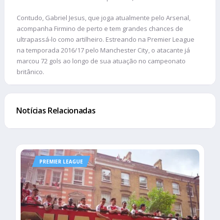
Contudo, Gabriel Jesus, que joga atualmente pelo Arsenal,
acompanha Firmino de perto e tem grandes chances de
ultrapassá-lo como artilheiro. Estreando na Premier League
na temporada 2016/17 pelo Manchester City, o atacante já
marcou 72 gols ao longo de sua atuação no campeonato
britânico.
Notícias Relacionadas
PREMIER LEAGUE