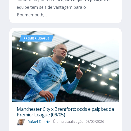
equipe tem seis de vantagem para o
Bournemouth,...
PREMIER LEAGUE
Manchester City x Brentford: odds e palpites da
Premier League (09/05)
Rafael Duarte
Última atualização: 08/05/2026