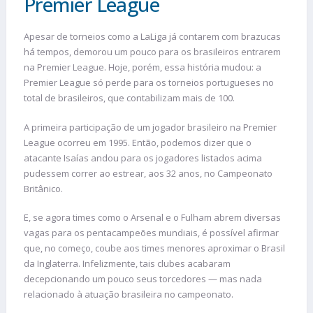
Premier League
Apesar de torneios como a LaLiga já contarem com brazucas
há tempos, demorou um pouco para os brasileiros entrarem
na Premier League. Hoje, porém, essa história mudou: a
Premier League só perde para os torneios portugueses no
total de brasileiros, que contabilizam mais de 100.
A primeira participação de um jogador brasileiro na Premier
League ocorreu em 1995. Então, podemos dizer que o
atacante Isaías andou para os jogadores listados acima
pudessem correr ao estrear, aos 32 anos, no Campeonato
Britânico.
E, se agora times como o Arsenal e o Fulham abrem diversas
vagas para os pentacampeões mundiais, é possível afirmar
que, no começo, coube aos times menores aproximar o Brasil
da Inglaterra. Infelizmente, tais clubes acabaram
decepcionando um pouco seus torcedores — mas nada
relacionado à atuação brasileira no campeonato.