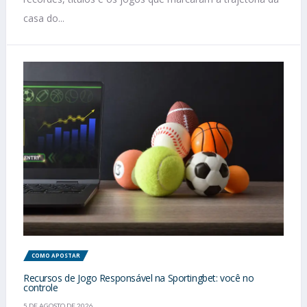
casa do...
COMO APOSTAR
Recursos de Jogo Responsável na Sportingbet: você no
controle
5 DE AGOSTO DE 2026