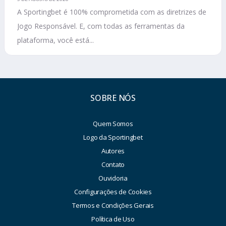
A Sportingbet é 100% comprometida com as diretrizes de
Jogo Responsável. E, com todas as ferramentas da
plataforma, você está...
SOBRE NÓS
Quem Somos
Logo da Sportingbet
Autores
Contato
Ouvidoria
Configurações de Cookies
Termos e Condições Gerais
Política de Uso