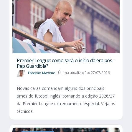
Premier League: como será o início da era pós-
Pep Guardiola?
Estevão Maximo
Última atualização: 27/07/2026
Novas caras comandam alguns dos principais
times do futebol inglês, tornando a edição 2026/27
da Premier League extremamente especial. Veja os
técnicos.