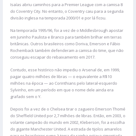
Isaías abriu caminhos para a Premier League com a camisa 8
do Coventry City. No entanto, o Coventry caiu para a segunda
divisão inglesa na temporada 2000/01 e por lá ficou.
Na temporada 1995/96, foi a vez de o Middlesbrough apostar
em Juninho Paulista e Branco para também brilhar em terras
britânicas. Outros brasileiros como Doriva, Emerson e Fábio
Rochemback também defenderam a camisa do time, que não
conseguiu escapar do rebaixamento em 2017.
Contudo, esse histórico não impediu o Arsenal de, em 1999,
pagar quatro milhões de libras — o equivalente a R$10
milhões na época — ao Corinthians pelo lateral-esquerdo
Sylvinho, em um período em que o nome dele ainda era
grafado sem o Y.
Depois foi a vez de o Chelsea tirar o zagueiro Emerson Thomé
do Sheffield United por 2,7 milhões de libras. Então, em 2003, o
volante campeão do mundo em 2002, Kleberson, foi a escolha
do gigante Manchester United. A estrada de tijolos amarelos
para os brasileiros rumo à terra da rainha estava cimentada