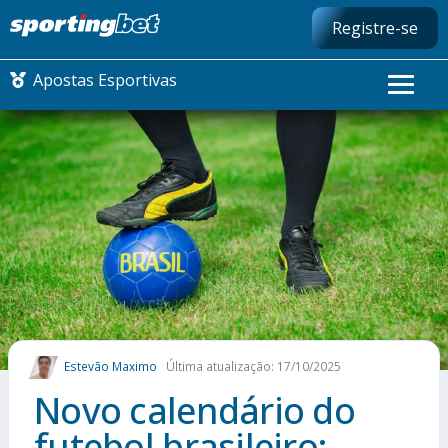
Registre-se
Apostas Esportivas
CONMEBOL LIBERTADORES
FUTEBOL NACIONAL
FUTEBOL INTERNACIONAL
COMO APOSTAR
Estevão Maximo
Última atualização: 17/10/2025
MAIS ESPORTES
Novo calendário do
futebol brasileiro: