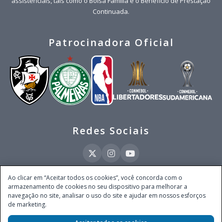
assistenciais, tais como o Bolsa Família e o Benefício de Prestação
Continuada.
Patrocinadora Oficial
Redes Sociais
Ao clicar em “Aceitar todos os cookies”, você concorda com o
armazenamento de cookies no seu dispositivo para melhorar a
Este site é operado pela Ventmear Brasil LTDA (CNPJ 52.868.380/0001-84), com
navegação no site, analisar o uso do site e ajudar em nossos esforços
endereço na Avenida Brigadeiro Faria Lima, nº 4.055, 3º andar, Itaim Bibi, no
de marketing.
Município de São Paulo, Estado de São Paulo, CEP 04538-133, Brasil - empresa
autorizada a operar apostas de quota fixa em todo território nacional pela